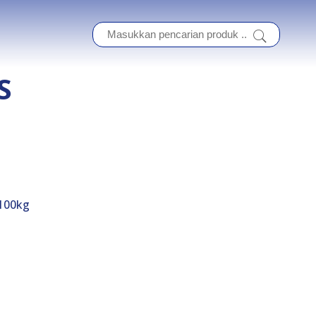
S
 100kg