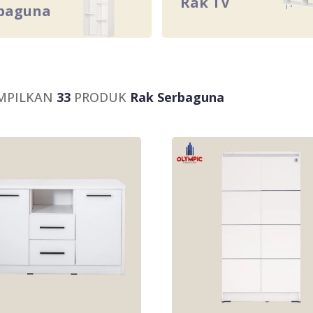
Rak TV
baguna
MPILKAN
33
PRODUK
Rak Serbaguna