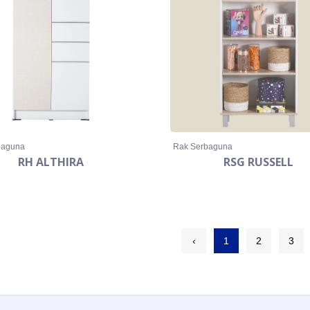
baguna
Rak Serbaguna
RH ALTHIRA
RSG RUSSELL
‹
1
2
3