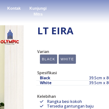
Kontak
Kunjungi
Mitra
LT EIRA
Varian
BLACK
WHITE
Spesifikasi
Black
39.5cm x 
White
39.5cm x 
Kelebihan
Rangka besi kokoh
Tersedia gantungan baju