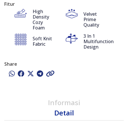
Fitur
High
Velvet
Density
Prime
Cozy
Quality
Foam
3 In 1
Soft Knit
Multifunction
Fabric
Design
Share
Informasi
Detail