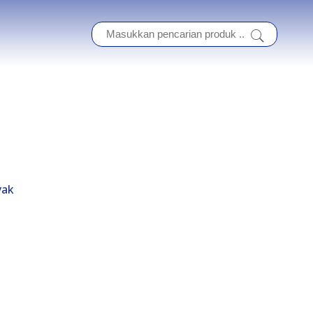
m
yak