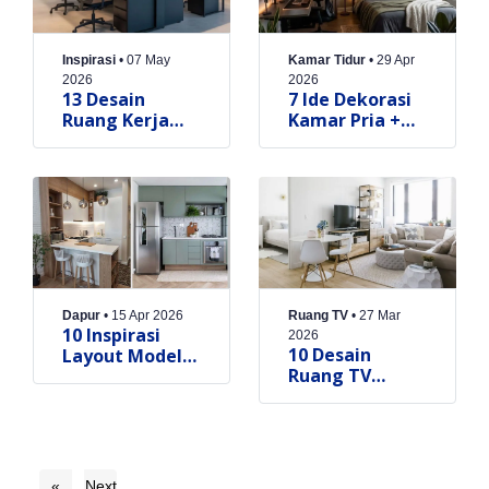
Inspirasi
•
07 May
Kamar Tidur
•
29 Apr
2026
2026
13 Desain
7 Ide Dekorasi
Ruang Kerja
Kamar Pria +
Kantor Kecil &
Pilihan Lemari
Kombinasi
Pakaian Simple
Warna Cantik
& Keren
Nyaman
Dapur
•
15 Apr 2026
Ruang TV
•
27 Mar
10 Inspirasi
2026
10 Desain
Layout Model
Ruang TV
Kitchen Set
Minimalis
Minimalis
untuk Rumah
Multifungsi di
Kecil, Nonton
Dapur Kecil
Bareng Makin
Nyaman
«
Next