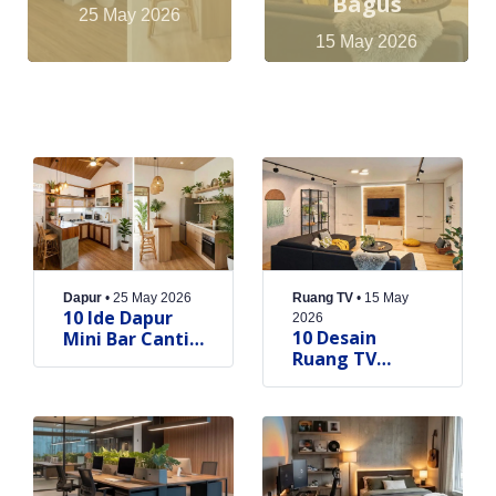
Bagus
25 May 2026
15 May 2026
Dapur
•
25 May 2026
Ruang TV
•
15 May
10 Ide Dapur
2026
10 Desain
Mini Bar Cantik
Ruang TV
Menyatu
Minimalis
dengan Ruang
Mewah &
Makan Auto
Rekomendasi
Jadi Perhatian
Lighting yang
Bagus