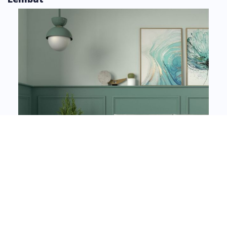
Kombinasikan Warna Cat Dua Tone yang Lembut |
Gambar: roomdsign.com